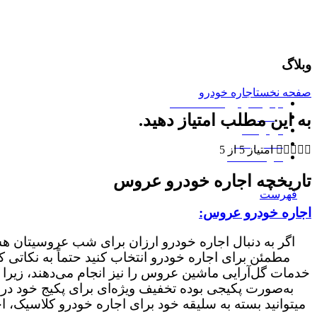
وبلاگ
صفحه نخست
اجاره خودرو
اجاره خودرو کالسکه طلایی
وبلاگ
به این مطلب امتیاز دهید.
درباره ما
تماس با ما





امتیاز 5 از 5
سوالات متداول
تاریخچه اجاره خودرو عروس
09159136970
|
09001701801
فهرست
اجاره خودرو عروس:
اگر به دنبال اجاره خودرو ارزان برای شب عروسیتان هس
مطمئن برای اجاره خودرو انتخاب کنید حتماً به نکاتی ک
خدمات گل‌آرایی ماشین عروس را نیز انجام می‌دهند، زیرا
به‌صورت پکیجی بوده تخفیف ویژه‌ای برای پکیج خود در
جستجو
میتوانید بسته به سلیقه خود برای اجاره خودرو کلاسیک، اج