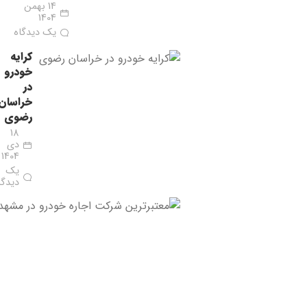
14 بهمن
1404
یک دیدگاه
کرایه
خودرو
در
خراسان
رضوی
18
دی
1404
یک
دیدگا