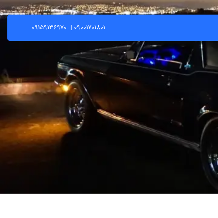
09159136970
|
09001701801