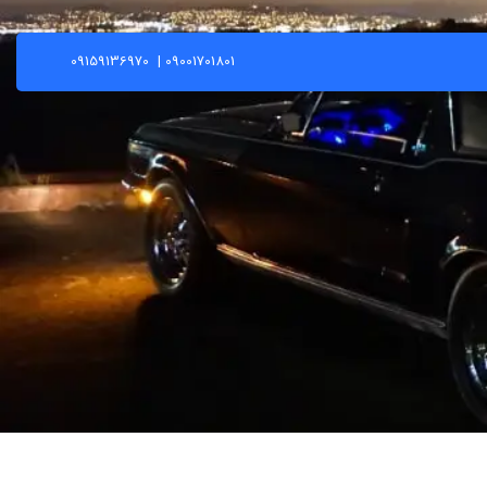
09159136970
|
09001701801