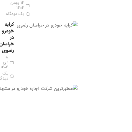
14 بهمن
1404
یک دیدگاه
کرایه
خودرو
در
خراسان
رضوی
18
دی
1404
یک
دیدگا