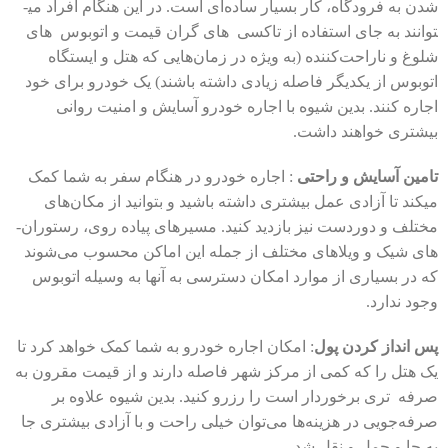
شدن به فرودگاه، کار بسیار ساده‌ای است. در این هنگام افراد می­
توانند به جای استفاده از تاکسی­ های گران قیمت و اتوبوس ­های
شلوغ و ناراحت‌کننده (به ویژه در زمان‌هایی که هتل و ایستگاه
اتوبوس از یکدیگر فاصله زیادی داشته باشند) یک خودرو برای خود
اجاره کنند. بدین شیوه با اجاره خودرو آسایش و امنیت روانی
بیشتری خواهند داشت.
تامین آسایش و راحتی
: اجاره خودرو در هنگام سفر به شما کمک
می­کند تا آزادی عمل بیشتری داشته باشید و بتوانید از مکان‌های
مختلف و دوردست نیز بازدید کنید. مسیرهای پیاده­ روی، رستوران­
های شیک و ویلاهای مختلف از جمله این اماکن محسوب می‌شوند
که در بسیاری از موارد امکان دسترسی به آن­ها به وسیله اتوبوس
وجود ندارد.
پس ­انداز کردن پول
: امکان اجاره خودرو به شما کمک خواهد کرد تا
یک هتل را که کمی از مرکز شهر فاصله دارند و از قیمت مقرون به
صرفه­ تری برخوردار است را رزرو کنید. بدین شیوه علاوه بر
صرفه‌جویی در هزینه‌ها می‌توان خیلی راحت و با آزادی بیشتری جا
به‌ جا و حمل­ و­ نقل شد.